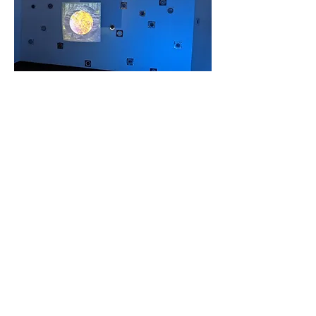
Zenith Lillie
Giiwewidoon
june 1-30 juin