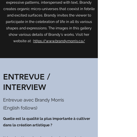
expressive patterns, interspersed with text, Brandy
creates organic micro-universes that coexist in febrile
and excited surfaces. Brandy invites the viewer to
participate in the celebration of life in all its various
shapes and expressions. The images in this gallery
show various details of Brandy's works. Visit her
website at :
https://www.brandymorris.ca/
ENTREVUE /
INTERVIEW
Entrevue avec Brandy Morris
(English follows)
Quelle est la qualité la plus importante à cultiver
dans la création artistique ?